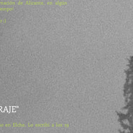
rmación de Alicante, en algún
iempo!
 :)
RAJE"
o en Elche. Lo escribí a los 19