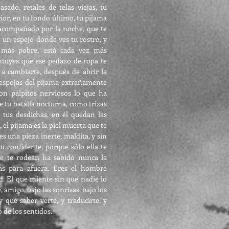
sado, retales de telas viejas, tu
ior, en tu fondo último, tu pijama
 acompañado por la noche, que te
 un espejo donde ves tu rostro, y
 más pobre, está cada vez más
Intuyes que ese pedazo de ropa te
a cambiarte, después de abrir la
 despojas del pijama extrañamente
on pálpitos nerviosos lo que ha
 tu batalla nocturna, como trizas
 tus desdichas, en él quedan las
 el pijama es la piel muerta que te
es una pieza inerte, maldita, y sin
u confidente, porque sólo ella te
ue te rodean ha sabido nunca la
s para afuera. Eres el hombre
d. El que miente sin que nadie lo
, amigo, bajo las sonrisas, bajo los
 que saber verte, y traducirte, y
o de los sentidos.