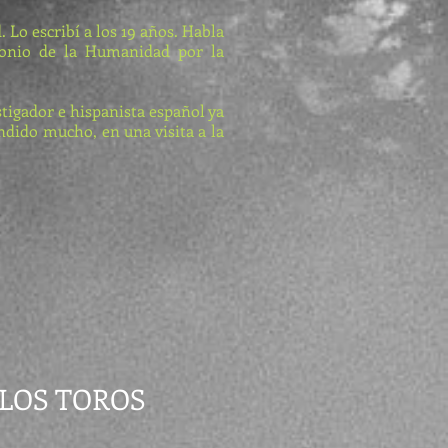
. Lo escribí a los 19 años. Habla
imonio de la Humanidad por la
tigador e hispanista español ya
ndido mucho, en una visita a la
 LOS TOROS