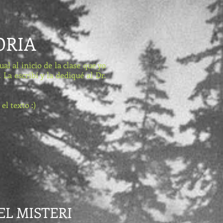
ORIA
al inicio de la clase que yo
 La escribí y la dediqué al Dr.
el texto :)
EL MISTERI