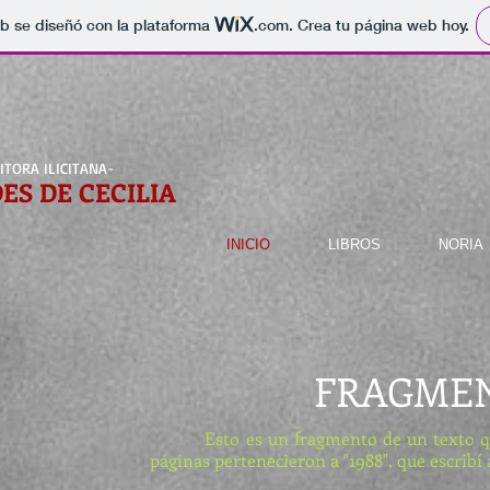
b se diseñó con la plataforma
.com
. Crea tu página web hoy.
ITORA ILICITANA
-
ES DE CECILIA
INICIO
LIBROS
NORIA
FRAGME
Esto es un fragmento de un texto que 
páginas pertenecieron a "1988", que escribí