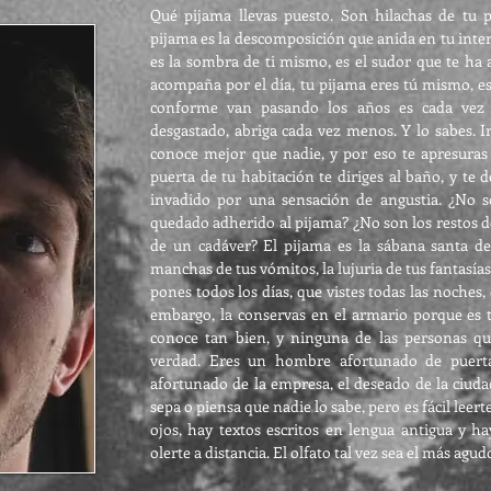
Qué pijama llevas puesto. Son hilachas de tu pa
pijama es la descomposición que anida en tu inter
es la sombra de ti mismo, es el sudor que te ha
acompaña por el día, tu pijama eres tú mismo, es
conforme van pasando los años es cada vez
desgastado, abriga cada vez menos. Y lo sabes. 
conoce mejor que nadie, y por eso te apresuras 
puerta de tu habitación te diriges al baño, y te
invadido por una sensación de angustia. ¿No s
quedado adherido al pijama? ¿No son los restos de
de un cadáver? El pijama es la sábana santa de
manchas de tus vómitos, la lujuria de tus fantasías,
pones todos los días, que vistes todas las noches, 
embargo, la conservas en el armario porque es t
conoce tan bien, y ninguna de las personas q
verdad. Eres un hombre afortunado de puerta
afortunado de la empresa, el deseado de la ciuda
sepa o piensa que nadie lo sabe, pero es fácil leerte
ojos, hay textos escritos en lengua antigua y hay
olerte a distancia. El olfato tal vez sea el más agud